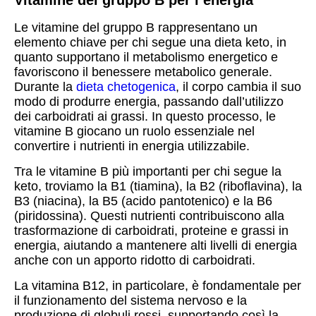
Vitamine del gruppo B per l’energia
Le vitamine del gruppo B rappresentano un
elemento chiave per chi segue una dieta keto, in
quanto supportano il metabolismo energetico e
favoriscono il benessere metabolico generale.
Durante la
dieta chetogenica
, il corpo cambia il suo
modo di produrre energia, passando dall’utilizzo
dei carboidrati ai grassi. In questo processo, le
vitamine B giocano un ruolo essenziale nel
convertire i nutrienti in energia utilizzabile.
Tra le vitamine B più importanti per chi segue la
keto, troviamo la B1 (tiamina), la B2 (riboflavina), la
B3 (niacina), la B5 (acido pantotenico) e la B6
(piridossina). Questi nutrienti contribuiscono alla
trasformazione di carboidrati, proteine e grassi in
energia, aiutando a mantenere alti livelli di energia
anche con un apporto ridotto di carboidrati.
La vitamina B12, in particolare, è fondamentale per
il funzionamento del sistema nervoso e la
produzione di globuli rossi, supportando così la