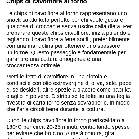
Chips di cavolfiore al forno
Le chips di cavolfiore al forno rappresentano uno
snack salato keto perfetto per chi vuole gustare
qualcosa di croccante senza uscire dalla dieta. Per
preparare queste chips cavolfiore, inizia pulendo e
tagliando il cavolfiore a fette sottili, preferibilmente
con una mandolina per ottenere uno spessore
uniforme. Questo passaggio è fondamentale per
garantire una cottura omogenea e una
croccantezza ottimale.
Metti le fette di cavolfiore in una ciotola e
condiscile con olio extravergine di oliva, sale, pepe
e, se desideri, altre spezie a piacere come paprika
o aglio in polvere. Distribuisci le fette su una teglia
rivestita di carta forno senza sovrapporle, in modo
che l’aria circoli bene durante la cottura.
Cuoci le chips cavolfiore in forno preriscaldato a
180°C per circa 20-25 minuti, controllando spesso
per evitare che brucino. A metà cottura, gira