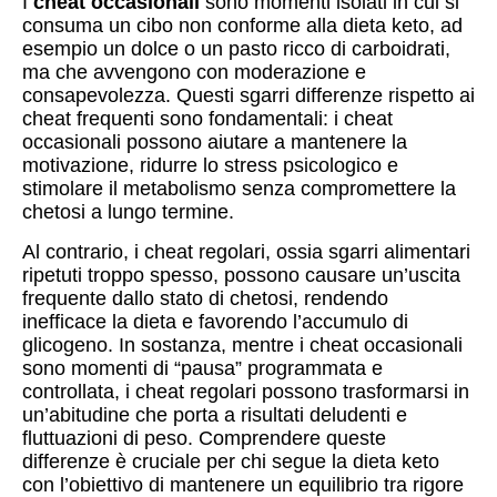
I
cheat occasionali
sono momenti isolati in cui si
consuma un cibo non conforme alla dieta keto, ad
esempio un dolce o un pasto ricco di carboidrati,
ma che avvengono con moderazione e
consapevolezza. Questi sgarri differenze rispetto ai
cheat frequenti sono fondamentali: i cheat
occasionali possono aiutare a mantenere la
motivazione, ridurre lo stress psicologico e
stimolare il metabolismo senza compromettere la
chetosi a lungo termine.
Al contrario, i cheat regolari, ossia sgarri alimentari
ripetuti troppo spesso, possono causare un’uscita
frequente dallo stato di chetosi, rendendo
inefficace la dieta e favorendo l’accumulo di
glicogeno. In sostanza, mentre i cheat occasionali
sono momenti di “pausa” programmata e
controllata, i cheat regolari possono trasformarsi in
un’abitudine che porta a risultati deludenti e
fluttuazioni di peso. Comprendere queste
differenze è cruciale per chi segue la dieta keto
con l’obiettivo di mantenere un equilibrio tra rigore