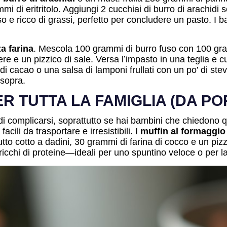
mi di eritritolo. Aggiungi 2 cucchiai di burro di arachidi
o e ricco di grassi, perfetto per concludere un pasto. I 
za farina
. Mescola 100 grammi di burro fuso con 100 gra
re e un pizzico di sale. Versa l’impasto in una teglia e cu
i cacao o una salsa di lamponi frullati con un po’ di ste
 sopra.
R TUTTA LA FAMIGLIA (DA P
 di complicarsi, soprattutto se hai bambini che chiedono q
cili da trasportare e irresistibili. I
muffin al formaggio
to cotto a dadini, 30 grammi di farina di cocco e un pizzi
ricchi di proteine—ideali per uno spuntino veloce o per la