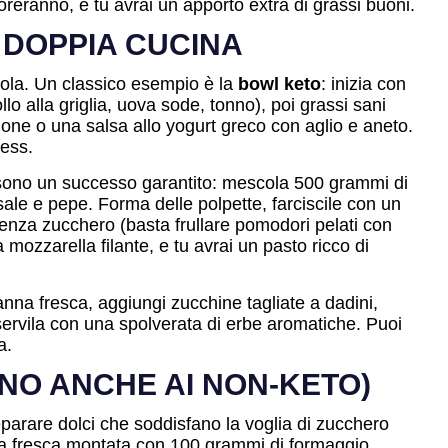
oreranno, e tu avrai un apporto extra di grassi buoni.
O DOPPIA CUCINA
avola. Un classico esempio è la
bowl keto
: inizia con
lo alla griglia, uova sode, tonno), poi grassi sani
mone o una salsa allo yogurt greco con aglio e aneto.
ress.
ono un successo garantito: mescola 500 grammi di
ale e pepe. Forma delle polpette, farciscile con un
senza zucchero (basta frullare pomodori pelati con
 mozzarella filante, e tu avrai un pasto ricco di
nna fresca, aggiungi zucchine tagliate a dadini,
servila con una spolverata di erbe aromatiche. Puoi
a.
ONO ANCHE AI NON-KETO)
preparare dolci che soddisfano la voglia di zucchero
na fresca montata con 100 grammi di formaggio