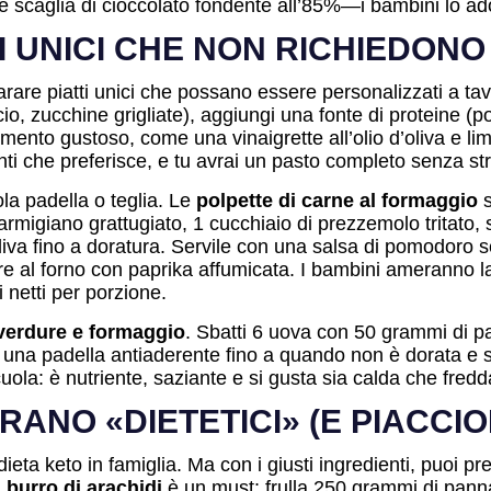
che scaglia di cioccolato fondente all’85%—i bambini lo ad
TI UNICI CHE NON RICHIEDON
eparare piatti unici che possano essere personalizzati a t
o, zucchine grigliate), aggiungi una fonte di proteine (pol
imento gustoso, come una vinaigrette all’olio d’oliva e li
ti che preferisce, e tu avrai un pasto completo senza st
ola padella o teglia. Le
polpette di carne al formaggio
s
igiano grattugiato, 1 cucchiaio di prezzemolo tritato, s
oliva fino a doratura. Servile con una salsa di pomodoro 
ore al forno con paprika affumicata. I bambini ameranno la
 netti per porzione.
 verdure e formaggio
. Sbatti 6 uova con 50 grammi di pa
 una padella antiaderente fino a quando non è dorata e 
cuola: è nutriente, saziante e si gusta sia calda che fredd
ANO «DIETETICI» (E PIACCI
 dieta keto in famiglia. Ma con i giusti ingredienti, puoi 
n burro di arachidi
è un must: frulla 250 grammi di pan