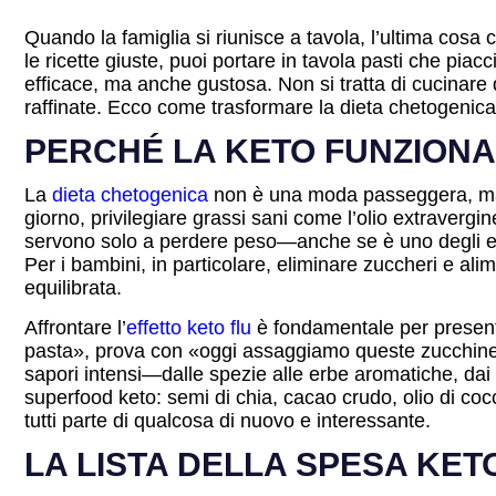
Quando la famiglia si riunisce a tavola, l’ultima cosa 
le ricette giuste, puoi portare in tavola pasti che pia
efficace, ma anche gustosa. Non si tratta di cucinare d
raffinate. Ecco come trasformare la dieta chetogenica i
PERCHÉ LA KETO FUNZIONA 
La
dieta chetogenica
non è una moda passeggera, ma un
giorno, privilegiare grassi sani come l’olio extraverg
servono solo a perdere peso—anche se è uno degli effet
Per i bambini, in particolare, eliminare zuccheri e ali
equilibrata.
Affrontare l’
effetto keto flu
è fondamentale per present
pasta», prova con «oggi assaggiamo queste zucchine sp
sapori intensi—dalle spezie alle erbe aromatiche, dai 
superfood keto: semi di chia, cacao crudo, olio di coc
tutti parte di qualcosa di nuovo e interessante.
LA LISTA DELLA SPESA KET