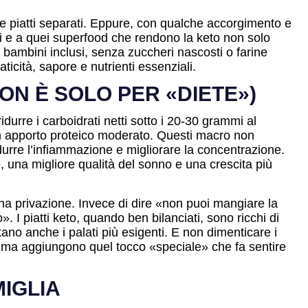
ede piatti separati. Eppure, con qualche accorgimento e
oni e a quei superfood che rendono la keto non solo
: bambini inclusi, senza zuccheri nascosti o farine
ticità, sapore e nutrienti essenziali.
ON È SOLO PER «DIETE»)
urre i carboidrati netti sotto i 20-30 grammi al
e un apporto proteico moderato. Questi macro non
idurre l’infiammazione e migliorare la concentrazione.
e, una migliore qualità del sonno e una crescita più
a privazione. Invece di dire «non puoi mangiare la
I piatti keto, quando ben bilanciati, sono ricchi di
ano anche i palati più esigenti. E non dimenticare i
i, ma aggiungono quel tocco «speciale» che fa sentire
MIGLIA