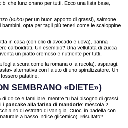
 cibi che funzionano per tutti. Ecco una lista base,
anzo (80/20 per un buon apporto di grassi), salmone
i bambini, opta per tagli più teneri come le scaloppine
fatta in casa (con olio di avocado e uova), panna
gere carboidrati. Un esempio? Una vellutata di zucca
diventa un piatto cremoso e nutriente per tutti.
à a foglia scura come la romana o la rucola), asparagi,
ta» alternativa con l’aiuto di uno spiralizzatore. Un
 fossero patatine.
NON SEMBRANO «DIETE»)
a di dolce e familiare, mentre tu hai bisogno di grassi
i i
pancake alla farina di mandorle
: mescola 2
hiaino di estratto di vaniglia. Cuoci in padella con
 naturale a basso indice glicemico). Risultato?