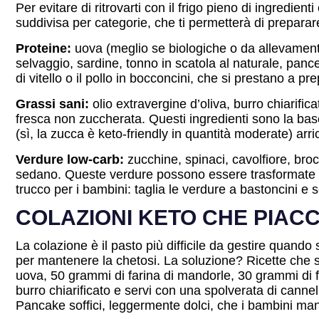
Per evitare di ritrovarti con il frigo pieno di ingredie
suddivisa per categorie, che ti permetterà di preparare
Proteine:
uova (meglio se biologiche o da allevamento
selvaggio, sardine, tonno in scatola al naturale, panc
di vitello o il pollo in bocconcini, che si prestano a p
Grassi sani:
olio extravergine d’oliva, burro chiarifi
fresca non zuccherata. Questi ingredienti sono la bas
(sì, la zucca è keto-friendly in quantità moderate) arri
Verdure low-carb:
zucchine, spinaci, cavolfiore, broc
sedano. Queste verdure possono essere trasformate in c
trucco per i bambini: taglia le verdure a bastoncini e
COLAZIONI KETO CHE PIACC
La colazione è il pasto più difficile da gestire quando
per mantenere la chetosi. La soluzione? Ricette che
uova, 50 grammi di farina di mandorle, 30 grammi di fo
burro chiarificato e servi con una spolverata di canne
Pancake soffici, leggermente dolci, che i bambini ma