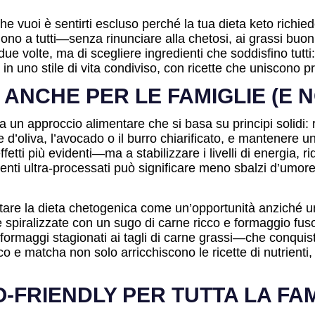
che vuoi è sentirti escluso perché la tua dieta keto richi
cciono a tutti—senza rinunciare alla chetosi, ai grassi bu
ue volte, ma di scegliere ingredienti che soddisfino tutti
n uno stile di vita condiviso, con ricette che uniscono pra
ANCHE PER LE FAMIGLIE (E N
 approccio alimentare che si basa su principi solidi: rid
ine d’oliva, l’avocado o il burro chiarificato, e mantener
ti più evidenti—ma a stabilizzare i livelli di energia, r
menti ultra-processati può significare meno sbalzi d’umor
are la dieta chetogenica come un’opportunità anziché un
iralizzate con un sugo di carne ricco e formaggio fuso». 
formaggi stagionati ai tagli di carne grassi—che conquist
co e matcha non solo arricchiscono le ricette di nutrient
O-FRIENDLY PER TUTTA LA FA