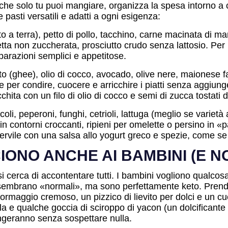
nti che solo tu puoi mangiare, organizza la spesa intorno a
 pasti versatili e adatti a ogni esigenza:
 a terra), petto di pollo, tacchino, carne macinata di m
etta non zuccherata, prosciutto crudo senza lattosio. Per 
reparazioni semplici e appetitose.
cato (ghee), olio di cocco, avocado, olive nere, maionese 
e per condire, cuocere e arricchire i piatti senza aggiun
cchita con un filo di olio di cocco e semi di zucca tostati 
coli, peperoni, funghi, cetrioli, lattuga (meglio se variet
ontorni croccanti, ripieni per omelette o persino in «pas
 servile con una salsa allo yogurt greco e spezie, come se
IONO ANCHE AI BAMBINI (E 
 si cerca di accontentare tutti. I bambini vogliono qualcos
 sembrano «normali», ma sono perfettamente keto. Prend
rmaggio cremoso, un pizzico di lievito per dolci e un cucc
lla e qualche goccia di sciroppo di yacon (un dolcificante
ngeranno senza sospettare nulla.