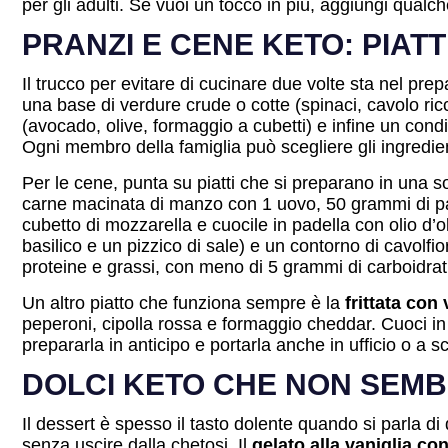
per gli adulti. Se vuoi un tocco in più, aggiungi qual
PRANZI E CENE KETO: PIAT
Il trucco per evitare di cucinare due volte sta nel pr
una base di verdure crude o cotte (spinaci, cavolo ricci
(avocado, olive, formaggio a cubetti) e infine un cond
Ogni membro della famiglia può scegliere gli ingredien
Per le cene, punta su piatti che si preparano in una s
carne macinata di manzo con 1 uovo, 50 grammi di parm
cubetto di mozzarella e cuocile in padella con olio d’
basilico e un pizzico di sale) e un contorno di cavolfi
proteine e grassi, con meno di 5 grammi di carboidrati
Un altro piatto che funziona sempre è la
frittata con
peperoni, cipolla rossa e formaggio cheddar. Cuoci in
prepararla in anticipo e portarla anche in ufficio o a s
DOLCI KETO CHE NON SEMBR
Il dessert è spesso il tasto dolente quando si parla di
senza uscire dalla chetosi. Il
gelato alla vaniglia co