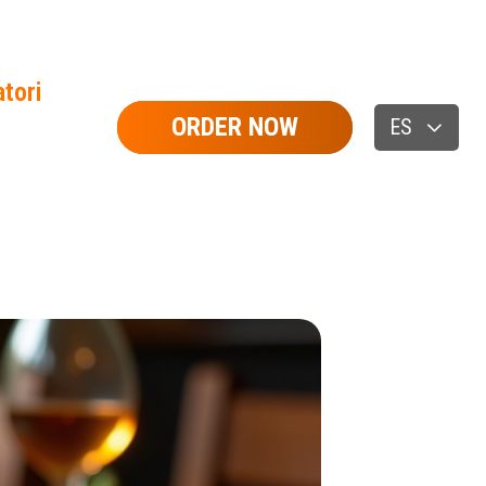
tori
ORDER NOW
ES