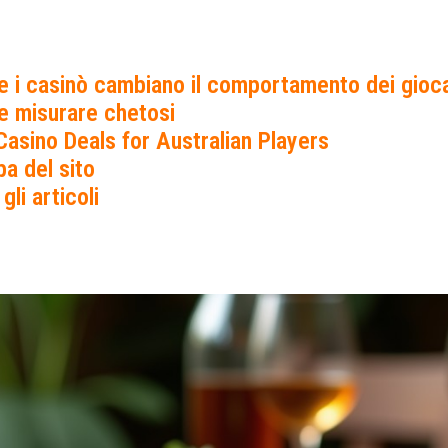
 i casinò cambiano il comportamento dei gioca
 misurare chetosi
Casino Deals for Australian Players
a del sito
 gli articoli