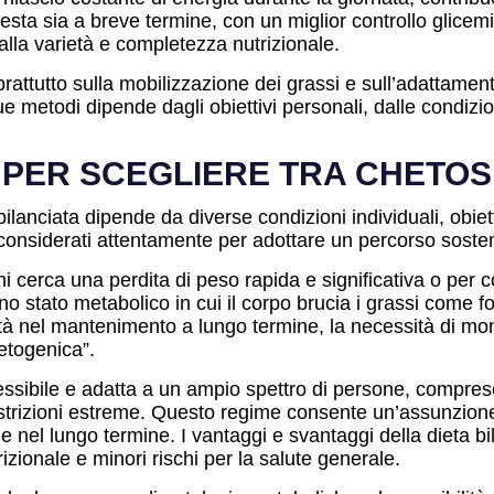
nifesta sia a breve termine, con un miglior controllo glic
 alla varietà e completezza nutrizionale.
prattutto sulla mobilizzazione dei grassi e sull’adattamen
e metodi dipende dagli obiettivi personali, dalle condizioni
PER SCEGLIERE TRA CHETOSI
ilanciata dipende da diverse condizioni individuali, obiet
onsiderati attentamente per adottare un percorso sosten
i cerca una perdita di peso rapida e significativa o per 
no stato metabolico in cui il corpo brucia i grassi come fo
oltà nel mantenimento a lungo termine, la necessità di mo
hetogenica”.
flessibile e adatta a un ampio spettro di persone, compre
trizioni estreme. Questo regime consente un’assunzione eq
le nel lungo termine. I vantaggi e svantaggi della dieta b
rizionale e minori rischi per la salute generale.