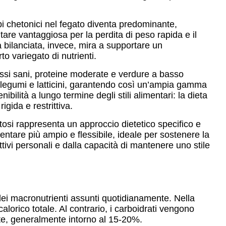
rpi chetonici nel fegato diventa predominante,
ltare vantaggiosa per la perdita di peso rapida e il
ta bilanciata, invece, mira a supportare un
to variegato di nutrienti.
grassi sani, proteine moderate e verdure a basso
i, legumi e latticini, garantendo così un’ampia gamma
bilità a lungo termine degli stili alimentari: la dieta
igida e restrittiva.
etosi rappresenta un approccio dietetico specifico e
mentare più ampio e flessibile, ideale per sostenere la
ttivi personali e dalla capacità di mantenere uno stile
 dei macronutrienti assunti quotidianamente. Nella
lorico totale. Al contrario, i carboidrati vengono
ate, generalmente intorno al 15-20%.