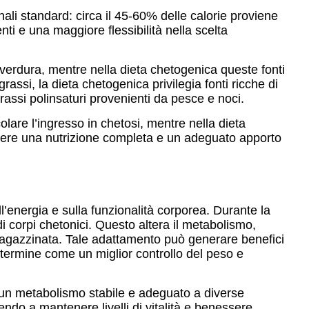
onali standard: circa il 45-60% delle calorie proviene
nti e una maggiore flessibilità nella scelta
e verdura, mentre nella dieta chetogenica queste fonti
rassi, la dieta chetogenica privilegia fonti ricche di
rassi polinsaturi provenienti da pesce e noci.
lare l’ingresso in chetosi, mentre nella dieta
enere una nutrizione completa e un adeguato apporto
ull’energia e sulla funzionalità corporea. Durante la
i corpi chetonici. Questo altera il metabolismo,
magazzinata. Tale adattamento può generare benefici
 termine come un miglior controllo del peso e
do un metabolismo stabile e adeguato a diverse
ndo a mantenere livelli di vitalità e benessere