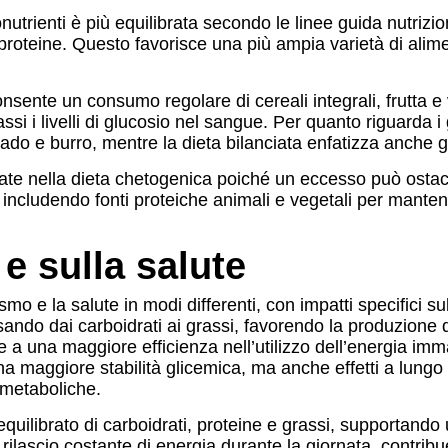
onutrienti è più equilibrata secondo le linee guida nutrizi
 proteine. Questo favorisce una più ampia varietà di alime
 consente un consumo regolare di cereali integrali, frutta 
 i livelli di glucosio nel sangue. Per quanto riguarda i g
ado e burro, mentre la dieta bilanciata enfatizza anche g
rate nella dieta chetogenica poiché un eccesso può ostaco
, includendo fonti proteiche animali e vegetali per mant
e sulla salute
smo e la salute in modi differenti, con impatti specifici s
sando dai carboidrati ai grassi, favorendo la produzione d
 a una maggiore efficienza nell’utilizzo dell’energia im
na maggiore stabilità glicemica, ma anche effetti a lungo
 metaboliche.
 equilibrato di carboidrati, proteine e grassi, supportan
lascio costante di energia durante la giornata, contribue