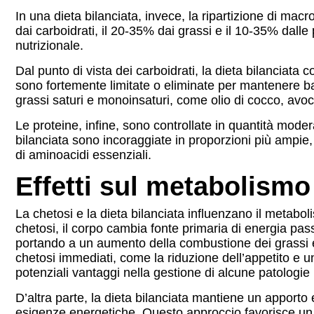
In una dieta bilanciata, invece, la ripartizione di macr
dai carboidrati, il 20-35% dai grassi e il 10-35% dalle
nutrizionale.
Dal punto di vista dei carboidrati, la dieta bilanciata
sono fortemente limitate o eliminate per mantenere bassi
grassi saturi e monoinsaturi, come olio di cocco, avoc
Le proteine, infine, sono controllate in quantità mode
bilanciata sono incoraggiate in proporzioni più ampie
di aminoacidi essenziali.
Effetti sul metabolismo 
La chetosi e la dieta bilanciata influenzano il metaboli
chetosi, il corpo cambia fonte primaria di energia pas
portando a un aumento della combustione dei grassi e
chetosi immediati, come la riduzione dell’appetito e u
potenziali vantaggi nella gestione di alcune patologie
D’altra parte, la dieta bilanciata mantiene un apporto
esigenze energetiche. Questo approccio favorisce un ri