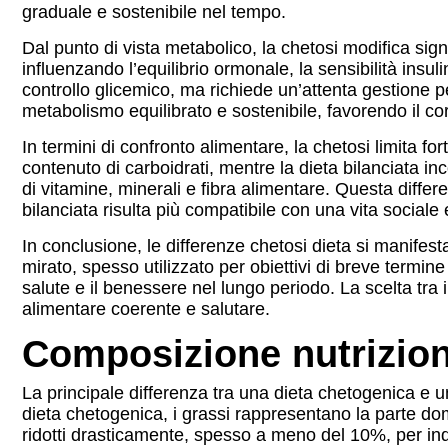
graduale e sostenibile nel tempo.
Dal punto di vista metabolico, la chetosi modifica sig
influenzando l’equilibrio ormonale, la sensibilità insul
controllo glicemico, ma richiede un’attenta gestione per
metabolismo equilibrato e sostenibile, favorendo il corr
In termini di confronto alimentare, la chetosi limita f
contenuto di carboidrati, mentre la dieta bilanciata i
di vitamine, minerali e fibra alimentare. Questa differe
bilanciata risulta più compatibile con una vita sociale 
In conclusione, le differenze chetosi dieta si manifest
mirato, spesso utilizzato per obiettivi di breve termin
salute e il benessere nel lungo periodo. La scelta tra 
alimentare coerente e salutare.
Composizione nutrizion
La principale differenza tra una dieta chetogenica e u
dieta chetogenica, i grassi rappresentano la parte dom
ridotti drasticamente, spesso a meno del 10%, per ind