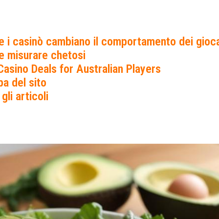
 i casinò cambiano il comportamento dei gioca
 misurare chetosi
Casino Deals for Australian Players
a del sito
 gli articoli