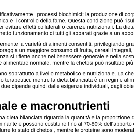
nificativamente i processi biochimici: la produzione di co
inica e il controllo della fame. Questa condizione può risu
 evitare effetti collaterali o carenze nutrizionali. La die
etto funzionamento di tutti gli apparati grazie a un appor
ortemente la varietà di alimenti consentiti, privilegiando 
ncoraggia un maggiore consumo di frutta, cereali integral
nza si riflette anche nel benessere generale e nella sosteni
e alimentare normale, mentre la chetosi può risultare più r
ano soprattutto a livello metabolico e nutrizionale. La ch
e o terapeutici, mentre la dieta bilanciata è un regime ali
i due dipende quindi dalle esigenze individuali, dagli obie
ale e macronutrienti
na dieta bilanciata riguarda la quantità e la proporzione
inante e possono costituire fino al 70-80% dell’apporto ca
urre lo stato di chetosi, mentre le proteine sono moder