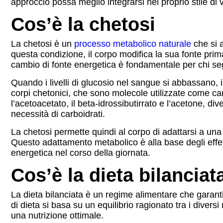
approccio possa meglio integrarsi nel proprio stile di 
Cos’è la chetosi
La chetosi è un
processo metabolico naturale
che si a
questa condizione, il corpo modifica la sua fonte prim
cambio di fonte energetica è fondamentale per chi se
Quando i livelli di glucosio nel sangue si abbassano, 
corpi chetonici, che sono molecole utilizzate come carbu
l’acetoacetato, il beta-idrossibutirrato e l’acetone, d
necessità di carboidrati.
La chetosi permette quindi al corpo di adattarsi a una 
Questo adattamento metabolico è alla base degli effetti 
energetica nel corso della giornata.
Cos’è la dieta bilanciat
La dieta bilanciata è un regime alimentare che garanti
di dieta si basa su un equilibrio ragionato tra i diver
una nutrizione ottimale.