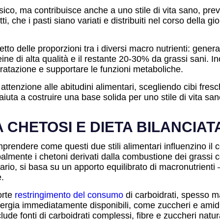
fisico, ma contribuisce anche a uno stile di vita sano, p
atti, che i pasti siano variati e distribuiti nel corso della
spetto delle proporzioni tra i diversi macro nutrienti: gen
ine di alta qualità e il restante 20-30% da grassi sani. I
ratazione e supportare le funzioni metaboliche.
 attenzione alle abitudini alimentari, scegliendo cibi fr
 aiuta a costruire una base solida per uno stile di vita s
 CHETOSI E DIETA BILANCIAT
rendere come questi due stili alimentari influenzino il c
ipalmente i chetoni derivati dalla combustione dei grassi 
ntrario, si basa su un apporto equilibrato di macronutrienti
.
orte
restringimento del consumo
di carboidrati, spesso m
 energia immediatamente disponibili, come zuccheri e am
lude fonti di carboidrati complessi, fibre e zuccheri natur