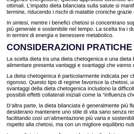
ottimali. L’impatto dieta bilanciata sulla salute si ma
termine, riducendo i rischi di malattie croniche grazie
In sintesi, mentre i benefici chetosi si concentrano so
più generale e sostenibile nel tempo. La scelta tra i du
in termini di energia e benessere metabolico.
CONSIDERAZIONI PRATICHE 
La scelta dieta tra una dieta chetogenica e una dieta b
alimentare presenta vantaggi e svantaggi che vanno c
La dieta chetogenica è particolarmente indicata per ch
rigoroso. Questo tipo di regime favorisce la chetosi, u
svantaggi della dieta chetogenica includono la diffic
possibili effetti collaterali iniziali come la “influenza c
D’altra parte, la dieta bilanciata è generalmente più 
desiderano mantenere uno stile di vita sano senza res
facilitando così un’alimentazione più varia e sostenibi
rispetto alla chetosi, ma con un migliore equilibrio nut