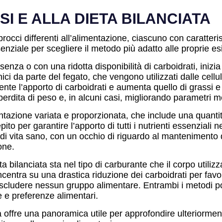
I E ALLA DIETA BILANCIATA
rocci differenti all’alimentazione, ciascuno con caratteri
senziale per scegliere il metodo più adatto alle proprie e
senza o con una ridotta disponibilità di carboidrati, inizi
ci da parte del fegato, che vengono utilizzati dalle cellu
te l’apporto di carboidrati e aumenta quello di grassi e p
 perdita di peso e, in alcuni casi, migliorando parametri m
entazione variata e proporzionata, che include una quantità
pito per garantire l’apporto di tutti i nutrienti essenzial
 di vita sano, con un occhio di riguardo al mantenimento
one.
eta bilanciata sta nel tipo di carburante che il corpo util
concentra su una drastica riduzione dei carboidrati per favo
escludere nessun gruppo alimentare. Entrambi i metodi poss
e e preferenze alimentari.
ta offre una panoramica utile per approfondire ulteriorm