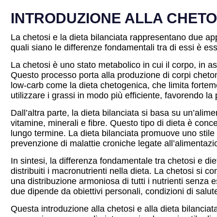
INTRODUZIONE ALLA CHETOS
La chetosi e la dieta bilanciata rappresentano due app
quali siano le differenze fondamentali tra di essi è es
La chetosi è uno stato metabolico in cui il corpo, in as
Questo processo porta alla produzione di corpi chetoni
low-carb come la dieta chetogenica, che limita fortemen
utilizzare i grassi in modo più efficiente, favorendo la
Dall’altra parte, la dieta bilanciata si basa su un’alim
vitamine, minerali e fibre. Questo tipo di dieta è conce
lungo termine. La dieta bilanciata promuove uno stile
prevenzione di malattie croniche legate all’alimentazi
In sintesi, la differenza fondamentale tra chetosi e di
distribuiti i macronutrienti nella dieta. La chetosi si 
una distribuzione armoniosa di tutti i nutrienti senza 
due dipende da obiettivi personali, condizioni di salut
Questa introduzione alla chetosi e alla dieta bilancia