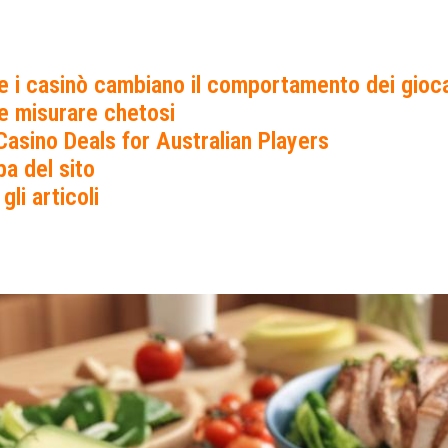
 i casinò cambiano il comportamento dei gioca
 misurare chetosi
Casino Deals for Australian Players
a del sito
 gli articoli