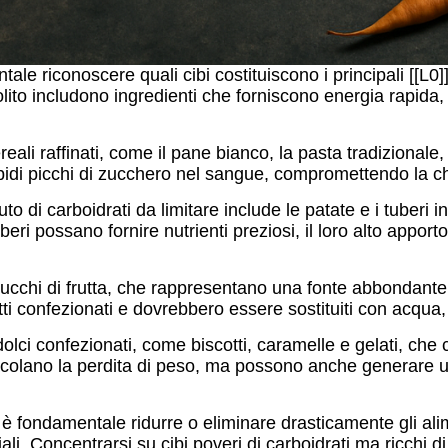
e riconoscere quali cibi costituiscono i principali [[L0]] 
 solito includono ingredienti che forniscono energia rapida
ereali raffinati, come il pane bianco, la pasta tradizionale, 
idi picchi di zucchero nel sangue, compromettendo la chet
o di carboidrati da limitare include le patate e i tuberi i
ri possano fornire nutrienti preziosi, il loro alto apporto
succhi di frutta, che rappresentano una fonte abbondante 
i confezionati e dovrebbero essere sostituiti con acqua,
olci confezionati, come biscotti, caramelle e gelati, che
olano la perdita di peso, ma possono anche generare una c
è fondamentale ridurre o eliminare drasticamente gli ali
ali. Concentrarsi su cibi poveri di carboidrati ma ricchi d