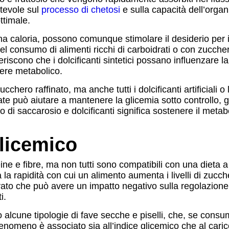
otevole sul
processo di chetosi
e sulla capacità dell’organ
ttimale.
suna caloria, possono comunque stimolare il desiderio per
 consumo di alimenti ricchi di carboidrati o con zuccheri
iscono che i dolcificanti sintetici possano influenzare la s
sere metabolico.
cchero raffinato, ma anche tutti i dolcificanti artificiali 
te può aiutare a mantenere la glicemia sotto controllo, ge
di saccarosio e dolcificanti significa sostenere il metab
glicemico
eine e fibre, ma non tutti sono compatibili con una dieta 
a la rapidità con cui un alimento aumenta i livelli di zuc
ato che può avere un impatto negativo sulla regolazione 
i.
o alcune tipologie di fave secche e piselli, che, se cons
enomeno è associato sia all’indice glicemico che al carico