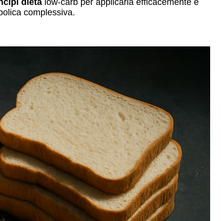
ncipi dieta
low-carb per applicarla efficacemente e
bolica complessiva.