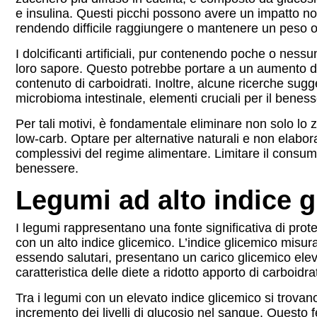
e insulina. Questi picchi possono avere un impatto n
rendendo difficile raggiungere o mantenere un peso o
I dolcificanti artificiali, pur contenendo poche o nes
loro sapore. Questo potrebbe portare a un aumento del
contenuto di carboidrati. Inoltre, alcune ricerche sugger
microbioma intestinale, elementi cruciali per il benes
Per tali motivi, è fondamentale eliminare non solo lo zu
low-carb. Optare per alternative naturali e non elabora
complessivi del regime alimentare. Limitare il consumo 
benessere.
Legumi ad alto indice 
I legumi rappresentano una fonte significativa di prot
con un alto indice glicemico. L’indice glicemico misur
essendo salutari, presentano un carico glicemico elev
caratteristica delle diete a ridotto apporto di carboidrat
Tra i legumi con un elevato indice glicemico si trovan
incremento dei livelli di glucosio nel sangue. Questo f