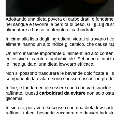
Adottando una dieta povera di carboidrati, è fondamental
nel sangue e favorire la perdita di peso. Gli [[L0]] di
alimentare a basso contenuto di carboidrati.
In cima alla lista degli ingredienti vietati si trovano i c
alimenti hanno un alto indice glicemico, che causa rap
Un altro insieme importante di alimenti ad alto contenut
eccessive di carote e barbabietole. Sebbene alcuni tube
le linee guida di una dieta low-carb efficace.
Non si possono trascurare le bevande dolcificate e i 
componenti da evitare sono spesso nascosti in prodott
Infine, è fondamentale essere cauti con vari snack e d
raffinate. Questi
carboidrati da evitare
non solo ostac
glicemia.
In sintesi, per avere successo con una dieta low-carb 
raffinati, tuberi, bevande zuccherate e dessert industri