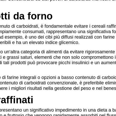
tti da forno
uto di carboidrati, è fondamentale evitare i cereali raffin
mpiamente consumati, rappresentano una significativa fo
ad esempio, è uno dei cibi più diffusi realizzati con farin
ribili e ha un elevato indice glicemico.
 un’altra categoria di alimenti da evitare rigorosamente 
ti e grassi saturi, elementi che non solo compromettono i
 tali prodotti può provocare picchi insulinici e un aument
 di farine integrali o opzioni a basso contenuto di carbo
ontenuto di carboidrati convenzionale, è preferibile elimi
nere i migliori risultati nella gestione del peso e nel ben
affinati
presentano un significativo impedimento in una dieta a bas
o e fruttosio che vengono rapidamente assorbiti nel fluss