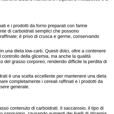
ati e i prodotti da forno preparati con farine
nte di carboidrati semplici che possono
e raffinate; è privo di crusca e germe, conservando
in una dieta low-carb. Questi dolci, oltre a contenere
l controllo della glicemia, ma anche la qualità
o del grasso corporeo, rendendo difficile la perdita di
idrati è una scelta eccellente per mantenere una dieta
nare completamente i cereali raffinati e i prodotti da
essere generale.
so contenuto di carboidrati. Il saccarosio, il tipo di
o sanguigno, causando aumenti dei livelli di glicemia