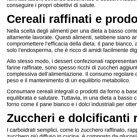
conseguire i propri obiettivi di salute.
Cereali raffinati e prodo
Nella scelta degli alimenti per una dieta a basso conten
altamente lavorate. Questi alimenti, sebbene siano a
compromettere l’efficacia della dieta. Il pane bianco, 
solo l’endosperma, che è ricco di amidi facilmente dige
Allo stesso modo, i dessert confezionati rappresentano
farine raffinate, sono spesso ricchi di zuccheri aggiun
complessiva dell’alimentazione. Il consumo regolare di
peso e il mantenimento di un equilibrio metabolico.
Consumare cereali integrali o prodotti da forno a base
equilibrata e salutare. Tuttavia, in una dieta a basso c
forno come il pane bianco e i dolci industriali per otte
Zuccheri e dolcificanti r
I carboidrati semplici, come lo zucchero raffinato, rap
zucchero più diffuso in cucina, è composto da glucosi