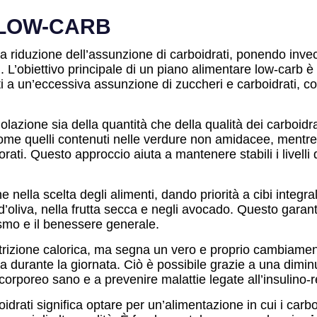
 LOW-CARB
a riduzione dell’assunzione di carboidrati, ponendo inv
 L’obiettivo principale di un piano alimentare low-carb è s
gati a un’eccessiva assunzione di zuccheri e carboidrati, c
lazione sia della quantità che della qualità dei carboidrati
 come quelli contenuti nelle verdure non amidacee, mentre 
borati. Questo approccio aiuta a mantenere stabili i livell
e nella scelta degli alimenti, dando priorità a cibi integra
 d’oliva, nella frutta secca e negli avocado. Questo garan
smo e il benessere generale.
izione calorica, ma segna un vero e proprio cambiamento
ergia durante la giornata. Ciò è possibile grazie a una dim
 corporeo sano e a prevenire malattie legate all’insulino-
drati significa optare per un’alimentazione in cui i carbo