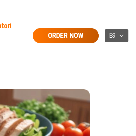
tori
ORDER NOW
ES