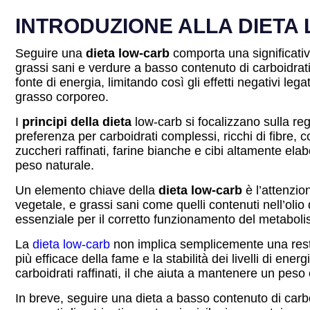
INTRODUZIONE ALLA DIETA
Seguire una
dieta low-carb
comporta una significativ
grassi sani e verdure a basso contenuto di carboidrati.
fonte di energia, limitando così gli effetti negativi le
grasso corporeo.
I
principi della dieta
low-carb si focalizzano sulla rego
preferenza per carboidrati complessi, ricchi di fibre,
zuccheri raffinati, farine bianche e cibi altamente ela
peso naturale.
Un elemento chiave della
dieta low-carb
è l’attenzion
vegetale, e grassi sani come quelli contenuti nell’olio
essenziale per il corretto funzionamento del metaboli
La
dieta low-carb
non implica semplicemente una restr
più efficace della fame e la stabilità dei livelli di en
carboidrati raffinati, il che aiuta a mantenere un peso
In breve, seguire una dieta a basso contenuto di carboi