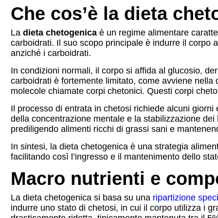
Che cos’è la dieta che
La
dieta chetogenica
è un regime alimentare caratte
carboidrati. Il suo scopo principale è indurre il corp
anziché i carboidrati.
In condizioni normali, il corpo si affida al glucosio, d
carboidrati è fortemente limitato, come avviene nella d
molecole chiamate corpi chetonici. Questi corpi chetoni
Il processo di entrata in chetosi richiede alcuni giorn
della concentrazione mentale e la stabilizzazione dei l
prediligendo alimenti ricchi di grassi sani e mantenendo 
In sintesi, la dieta chetogenica è una strategia alimen
facilitando così l’ingresso e il mantenimento dello stat
Macro nutrienti e compo
La dieta chetogenica si basa su una
ripartizione spec
indurre uno stato di chetosi, in cui il corpo utilizza i