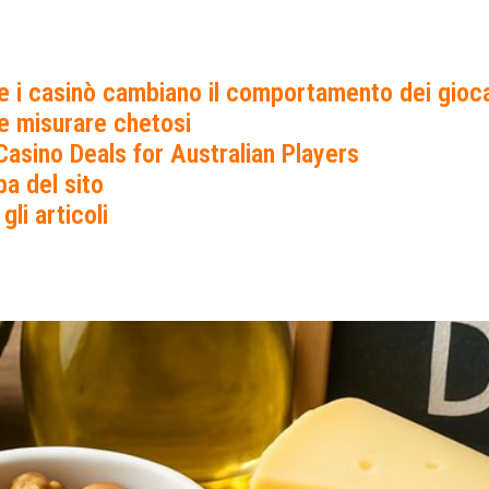
 i casinò cambiano il comportamento dei gioca
 misurare chetosi
Casino Deals for Australian Players
a del sito
 gli articoli