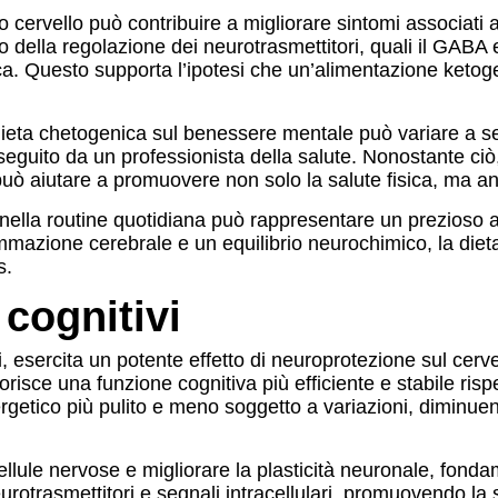
to cervello può contribuire a migliorare sintomi associati 
ento della regolazione dei neurotrasmettitori, quali il G
ica. Questo supporta l’ipotesi che un’alimentazione keto
 dieta chetogenica sul benessere mentale può variare a se
guito da un professionista della salute. Nonostante ciò, 
 può aiutare a promuovere non solo la salute fisica, ma an
a nella routine quotidiana può rappresentare un prezioso 
iammazione cerebrale e un equilibrio neurochimico, la di
s.
 cognitivi
 esercita un potente effetto di neuroprotezione sul cervell
orisce una funzione cognitiva più efficiente e stabile risp
getico più pulito e meno soggetto a variazioni, diminuen
cellule nervose e migliorare la plasticità neuronale, fond
rasmettitori e segnali intracellulari, promuovendo la sal