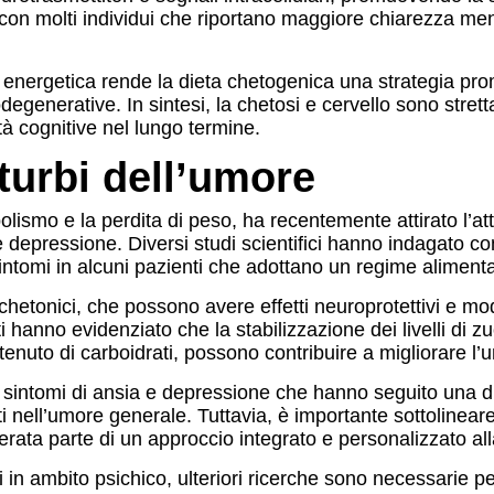
 con molti individui che riportano maggiore chiarezza me
energetica rende la dieta chetogenica una strategia pro
egenerative. In sintesi, la chetosi e cervello sono stre
tà cognitive nel lungo termine.
turbi dell’umore
olismo e la perdita di peso, ha recentemente attirato l’a
e depressione. Diversi studi scientifici hanno indagato c
ntomi in alcuni pazienti che adottano un regime alimenta
chetonici, che possono avere effetti neuroprotettivi e m
i hanno evidenziato che la stabilizzazione dei livelli di z
nuto di carboidrati, possono contribuire a migliorare l’um
on sintomi di ansia e depressione che hanno seguito una di
menti nell’umore generale. Tuttavia, è importante sottoline
rata parte di un approccio integrato e personalizzato all
 in ambito psichico, ulteriori ricerche sono necessarie 