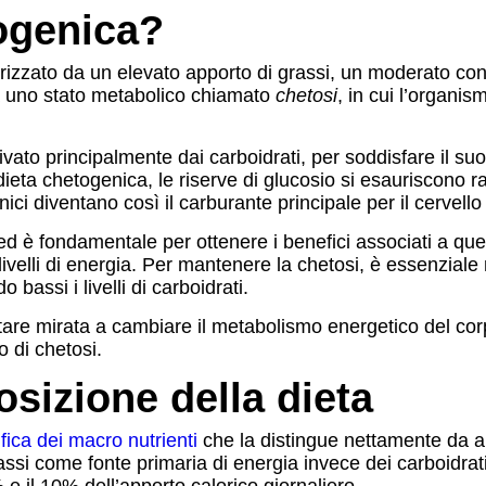
togenica?
rizzato da un elevato apporto di grassi, un moderato con
o a uno stato metabolico chiamato
chetosi
, in cui l’organis
erivato principalmente dai carboidrati, per soddisfare il s
ieta chetogenica, le riserve di glucosio si esauriscono ra
ci diventano così il carburante principale per il cervello 
i ed è fondamentale per ottenere i benefici associati a qu
ivelli di energia. Per mantenere la chetosi, è essenziale 
bassi i livelli di carboidrati.
tare mirata a cambiare il metabolismo energetico del corp
o di chetosi.
sizione della dieta
ifica dei macro nutrienti
che la distingue nettamente da altr
 grassi come fonte primaria di energia invece dei carboidrat