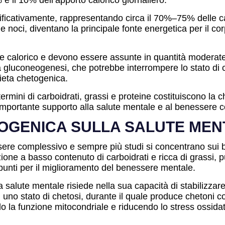
e il 10% dell’apporto calorico giornaliero.
ficativamente, rappresentando circa il 70%–75% delle calo
 noci, diventano la principale fonte energetica per il cor
le calorico e devono essere assunte in quantità modera
la gluconeogenesi, che potrebbe interrompere lo stato di 
dieta chetogenica.
n termini di carboidrati, grassi e proteine costituiscono l
importante supporto alla salute mentale e al benessere 
TOGENICA SULLA SALUTE MEN
re complessivo e sempre più studi si concentrano sui be
ione a basso contenuto di carboidrati e ricca di grassi, 
spunti per il miglioramento del benessere mentale.
la salute mentale risiede nella sua capacità di stabilizzare
in uno stato di chetosi, durante il quale produce chetoni 
 la funzione mitocondriale e riducendo lo stress ossidati