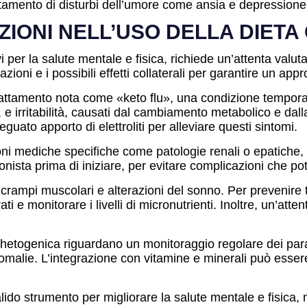
attamento di disturbi dell’umore come ansia e depressione
ZIONI NELL’USO DELLA DIET
vi per la salute mentale e fisica, richiede un’attenta valu
oni e i possibili effetti collaterali per garantire un appr
dattamento nota come «keto flu», una condizione temporan
 e irritabilità, causati dal cambiamento metabolico e dall
ato apporto di elettroliti per alleviare questi sintomi.
ni mediche specifiche come patologie renali o epatiche, di
ionista prima di iniziare, per evitare complicazioni che 
ne, crampi muscolari e alterazioni del sonno. Per prevenire
 e monitorare i livelli di micronutrienti. Inoltre, un’atten
chetogenica riguardano un monitoraggio regolare dei paramet
omalie. L’integrazione con vitamine e minerali può essere
lido strumento per migliorare la salute mentale e fisic