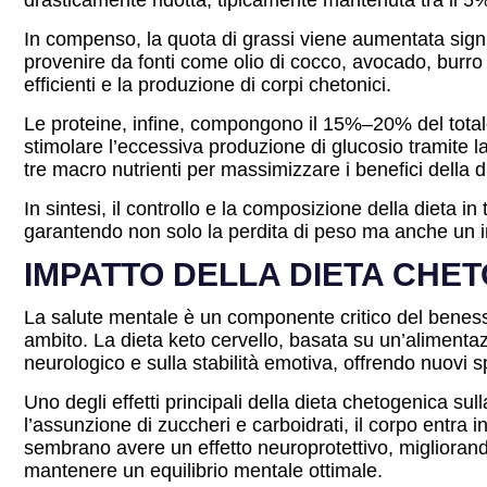
drasticamente ridotta, tipicamente mantenuta tra il 5% 
In compenso, la quota di grassi viene aumentata signi
provenire da fonti come olio di cocco, avocado, burro e
efficienti e la produzione di corpi chetonici.
Le proteine, infine, compongono il 15%–20% del tota
stimolare l’eccessiva produzione di glucosio tramite 
tre macro nutrienti per massimizzare i benefici della 
In sintesi, il controllo e la composizione della dieta i
garantendo non solo la perdita di peso ma anche un 
IMPATTO DELLA DIETA CHE
La salute mentale è un componente critico del benesse
ambito. La dieta keto cervello, basata su un’alimentaz
neurologico e sulla stabilità emotiva, offrendo nuovi 
Uno degli effetti principali della dieta chetogenica sul
l’assunzione di zuccheri e carboidrati, il corpo entra 
sembrano avere un effetto neuroprotettivo, migliorando
mantenere un equilibrio mentale ottimale.