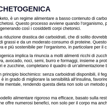
 CHETOGENICA
eto, è un regime alimentare a basso contenuto di carboid
chetosi. Questo processo avviene quando l’organismo, priva
generando così i cosiddetti corpi chetonici.
 riduzione drastica dei carboidrati, che di solito dovrebb
 di grassi e da un moderato consumo di proteine. Questo
a e più sostenibile per l’organismo, in particolare per il c
togenica implica la rinuncia a molti alimenti ricchi di zuc
’oliva, avocado, noci, semi, burro e formaggi, insieme a p
ri e zucchine, completano il quadro di un’alimentazione b
principio biochimico: senza carboidrati disponibili, il f
in grado di migliorare la sensibilità all’insulina, favorir
 salute mentale, rendendo questa dieta non solo un metodo 
odello alimentare rigoroso ma efficace, basato sulla restr
che offre numerosi benefici, non solo per il corpo ma anc