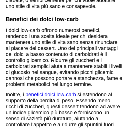
diabete, o semplicemente per chi vuole adottare
uno stile di vita più sano e consapevole.
Benefici dei dolci low-carb
I dolci low-carb offrono numerosi benefici,
rendendoli una scelta ideale per chi desidera
mantenere uno stile di vita sano senza rinunciare
al piacere del dessert. Uno dei principali vantaggi
dei dolci a basso contenuto di carboidrati è il
controllo glicemico. Ridurre gli zuccheri e i
carboidrati semplici aiuta a mantenere stabili i livelli
di glucosio nel sangue, evitando picchi glicemici
dannosi che possono portare a stanchezza, fame e
problemi metabolici nel lungo termine.
Inoltre, i
benefici dolci low-carb
si estendono al
supporto della perdita di peso. Essendo meno
ricchi di zuccheri, questi dessert tendono ad avere
un indice glicemico più basso e forniscono un
senso di sazietà più duraturo, aiutando a
controllare l’appetito e a ridurre gli spuntini fuori