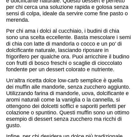
e dolcificante naturale. Questo dessert è perfetto
per chi cerca una soluzione rapida e golosa senza
sensi di colpa, ideale da servire come fine pasto o
merenda.
Per chi ama i dolci al cucchiaio, i budini di chia
sono una scelta eccellente. Basta mescolare i semi
di chia con latte di mandorla o cocco e un po’ di
dolcificante naturale, lasciando riposare in
frigorifero per qualche ora. Puoi arricchire il budino
con frutti di bosco freschi o scaglie di cioccolato
fondente per un dessert colorato e nutriente.
Un’altra ricetta dolce low-carb semplice è quella
dei muffin alle mandorle, senza zucchero aggiunto.
Utilizzando farina di mandorle, uova, dolcificante e
aromi naturali come la vaniglia o la cannella, si
ottengono dei dolcetti soffici e saporiti perfetti per
colazione o spuntino. Questi muffin sono un ottimo
esempio di dessert senza zucchero ma ricchi di
gusto.
Infine, per chi desidera un dolce più tradizionale